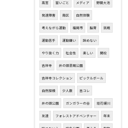
高宮
習いごと
メディア
野間大池
発達障害
南区
自然体験
考えながら運動
福岡市
脳育
挑戦
運動苦手
運動嫌い
諦めない
やり抜く力
社会性
楽しい
開校
吉祥寺
井の頭恩賜公園
吉祥寺コレクション
ピックルボール
自然探検
少人数
吉コレ
井の頭公園
ガンガラーの谷
垣花樋川
友達
フォレストアドベンチャー
年末