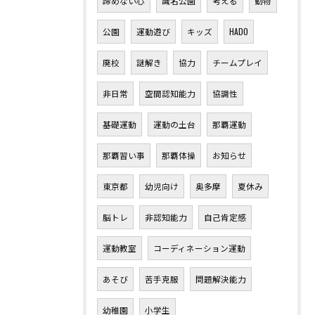
諦めない心
識名公園
考える
動物
公園
運動遊び
キッズ
HADO
廃校
謎解き
協力
チームプレイ
非日常
空間認知能力
協調性
基礎運動
運動の土台
那覇運動
那覇習い事
那覇体操
お知らせ
東京都
幼児向け
奥多摩
夏休み
脳トレ
非認知能力
自己肯定感
運動教室
コーディネーション運動
あそび
苦手克服
問題解決能力
幼稚園
小学生