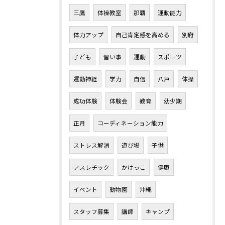
三鷹
体操教室
那覇
運動能力
体力アップ
自己肯定感を高める
別府
子ども
習い事
運動
スポーツ
運動神経
学力
自信
八戸
体操
成功体験
体験会
教育
幼少期
正月
コーディネーション能力
ストレス解消
遊び場
子供
アスレチック
かけっこ
健康
イベント
動物園
沖縄
スタッフ募集
講師
キャンプ