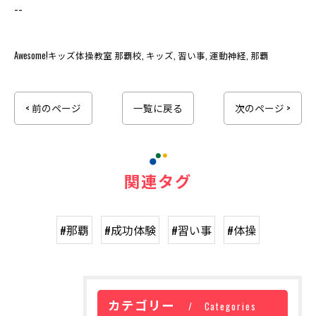
--
Awesome!キッズ体操教室 那覇校
キッズ
習い事
運動神経
那覇
< 前のページ
一覧に戻る
次のページ >
関連タグ
#那覇
#成功体験
#習い事
#体操
カテゴリー
Categories