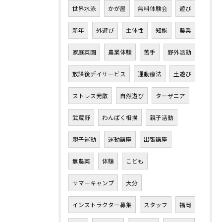
世界水泳
かが屋
無料体験会
遊び
新年
外遊び
主体性
知能
農業
家庭菜園
農業体験
苦手
野外活動
放課後デイサービス
運動療法
土遊び
ストレス発散
自然遊び
ターザニア
武蔵野
わんぱく相撲
親子活動
親子運動
運動講座
出張講座
無農薬
体験
こども
サマーキャンプ
大分
インストラクター募集
スタッフ
福岡