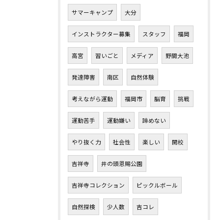
サマーキャンプ
大分
インストラクター募集
スタッフ
福岡
高宮
習いごと
メディア
野間大池
発達障害
南区
自然体験
考えながら運動
福岡市
脳育
挑戦
運動苦手
運動嫌い
諦めない
やり抜く力
社会性
楽しい
開校
吉祥寺
井の頭恩賜公園
吉祥寺コレクション
ピックルボール
自然探検
少人数
吉コレ