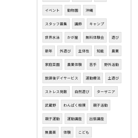
イベント
動物園
沖縄
スタッフ募集
講師
キャンプ
世界水泳
かが屋
無料体験会
遊び
新年
外遊び
主体性
知能
農業
家庭菜園
農業体験
苦手
野外活動
放課後デイサービス
運動療法
土遊び
ストレス発散
自然遊び
ターザニア
武蔵野
わんぱく相撲
親子活動
親子運動
運動講座
出張講座
無農薬
体験
こども