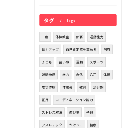
タグ
Tags
三鷹
体操教室
那覇
運動能力
体力アップ
自己肯定感を高める
別府
子ども
習い事
運動
スポーツ
運動神経
学力
自信
八戸
体操
成功体験
体験会
教育
幼少期
正月
コーディネーション能力
ストレス解消
遊び場
子供
アスレチック
かけっこ
健康