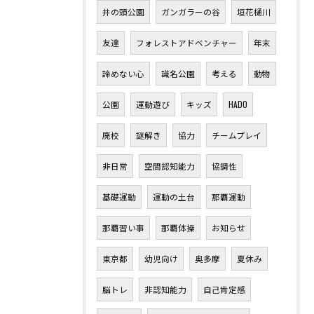
井の頭公園
ガンガラーの谷
垣花樋川
友達
フォレストアドベンチャー
年末
諦めない心
識名公園
考える
動物
公園
運動遊び
キッズ
HADO
廃校
謎解き
協力
チームプレイ
非日常
空間認知能力
協調性
基礎運動
運動の土台
那覇運動
那覇習い事
那覇体操
お知らせ
東京都
幼児向け
奥多摩
夏休み
脳トレ
非認知能力
自己肯定感