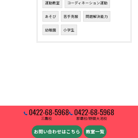
運動教室
コーディネーション運動
あそび
苦手克服
問題解決能力
幼稚園
小学生
0422-68-5968
0422-68-5968
三鷹校
那覇校/野間大池校
お問い合わせはこちら
教室一覧